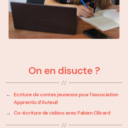
On en disucte ?
←
Ecriture de contes jeunesse pour l’association
Apprentis d’Auteuil
→
Co-écriture de vidéos avec Fabien Olicard